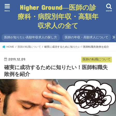
Higher Ground―医師の診
menu
search
療科・病院別年収・高額年
収求人の全て
医師が知りたい高額年収求人の探し方
医師の年収・高額求人について
HOME
医師の転職について
確実に成功するために知りたい！医師転職失敗例を紹介
2019.12.09
医師の転職について
確実に成功するために知りたい！医師転職失
敗例を紹介