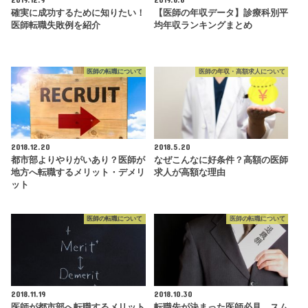
確実に成功するために知りたい！
【医師の年収データ】診療科別平
医師転職失敗例を紹介
均年収ランキングまとめ
医師の転職について
医師の年収・高額求人について
2018.12.20
2018.5.20
都市部よりやりがいあり？医師が
なぜこんなに好条件？高額の医師
地方へ転職するメリット・デメリ
求人が高額な理由
ット
医師の転職について
医師の転職について
2018.11.19
2018.10.30
医師が都市部へ転職するメリット
転職先が決まった医師必見。スム